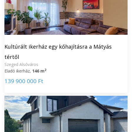
Kultúrált ikerház egy kőhajításra a Mátyás
tértől
Szeged Alsóváros
2
Eladó ikerház,
146 m
139 900 000 Ft