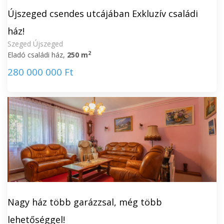
Újszeged csendes utcájában Exkluzív családi
ház!
Szeged Újszeged
2
Eladó családi ház,
250 m
280 000 000 Ft
Nagy ház több garázzsal, még több
lehetőséggel!