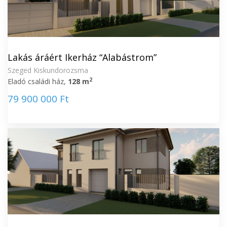
Lakás áráért Ikerház “Alabástrom”
Szeged Kiskundorozsma
2
Eladó családi ház,
128 m
79 900 000 Ft