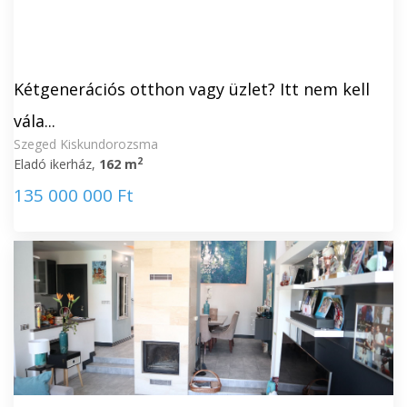
Kétgenerációs otthon vagy üzlet? Itt nem kell
vála...
Szeged Kiskundorozsma
2
Eladó ikerház,
162 m
135 000 000 Ft