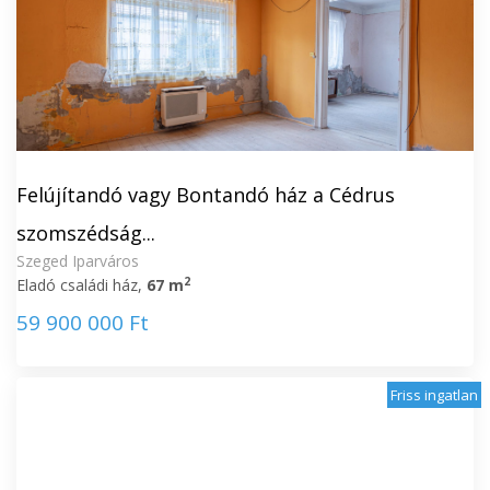
Felújítandó vagy Bontandó ház a Cédrus
szomszédság...
Szeged Iparváros
2
Eladó családi ház,
67 m
59 900 000 Ft
Friss ingatlan