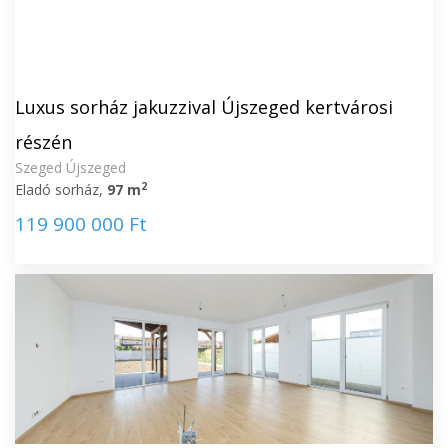
Luxus sorház jakuzzival Újszeged kertvárosi
részén
Szeged Újszeged
2
Eladó sorház,
97 m
119 900 000 Ft