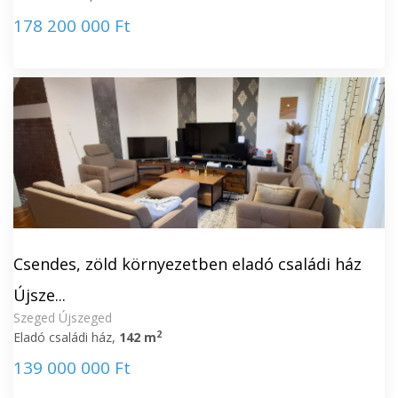
178 200 000 Ft
Csendes, zöld környezetben eladó családi ház
Újsze...
Szeged Újszeged
2
Eladó családi ház,
142 m
139 000 000 Ft