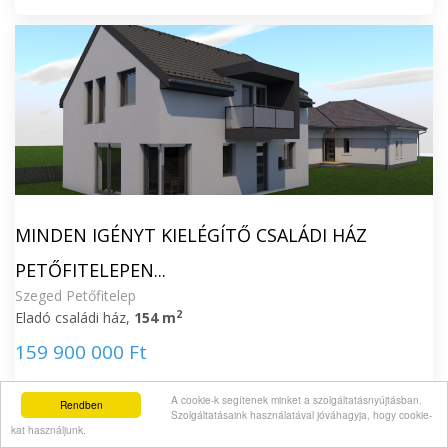
MINDEN IGÉNYT KIELÉGÍTŐ CSALÁDI HÁZ
PETŐFITELEPEN...
Szeged Petőfitelep
2
Eladó családi ház,
154 m
159 900 000 Ft
A cookie-k segítenek minket a szolgáltatásnyújtásban.
Rendben
Szolgáltatásaink használatával jóváhagyja, hogy cookie-
kat használjunk.