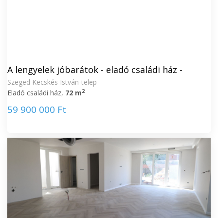
A lengyelek jóbarátok - eladó családi ház -
Szeged Kecskés István-telep
2
Eladó családi ház,
72 m
59 900 000 Ft