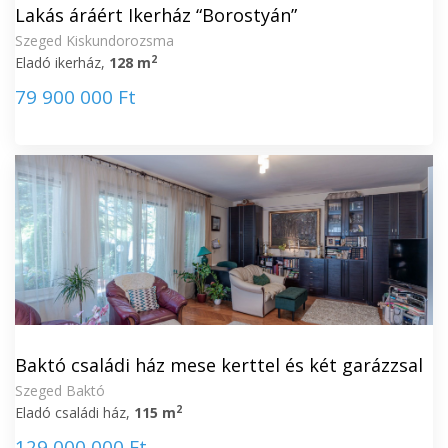
Lakás áráért Ikerház “Borostyán”
Szeged Kiskundorozsma
2
Eladó ikerház,
128 m
79 900 000 Ft
Baktó családi ház mese kerttel és két garázzsal
Szeged Baktó
2
Eladó családi ház,
115 m
129 000 000 Ft