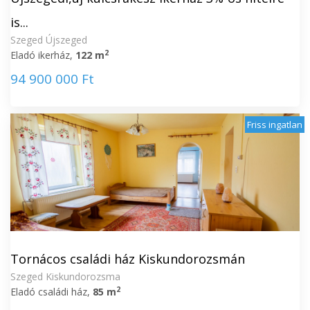
is...
Szeged Újszeged
2
Eladó ikerház,
122 m
94 900 000 Ft
Friss ingatlan
Tornácos családi ház Kiskundorozsmán
Szeged Kiskundorozsma
2
Eladó családi ház,
85 m