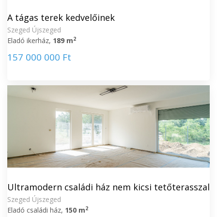
A tágas terek kedvelőinek
Szeged Újszeged
2
Eladó ikerház,
189 m
157 000 000 Ft
Ultramodern családi ház nem kicsi tetőterasszal
Szeged Újszeged
2
Eladó családi ház,
150 m