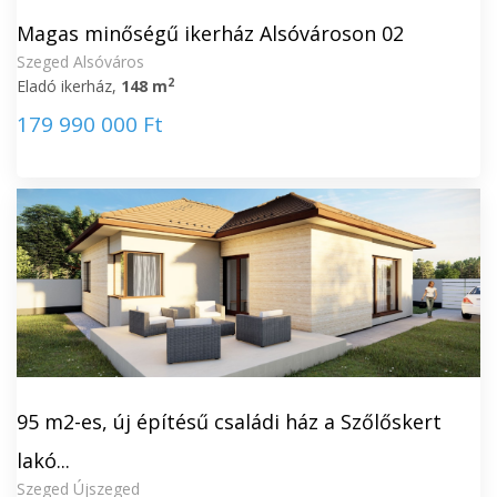
Magas minőségű ikerház Alsóvároson 02
Szeged Alsóváros
2
Eladó ikerház,
148 m
179 990 000 Ft
95 m2-es, új építésű családi ház a Szőlőskert
lakó...
Szeged Újszeged