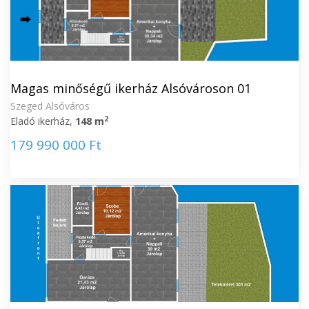
Magas minőségű ikerház Alsóvároson 01
Szeged Alsóváros
2
Eladó ikerház,
148 m
179 990 000 Ft