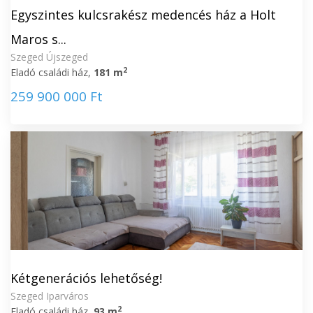
Egyszintes kulcsrakész medencés ház a Holt
Maros s...
Szeged Újszeged
2
Eladó családi ház,
181 m
259 900 000 Ft
Kétgenerációs lehetőség!
Szeged Iparváros
2
Eladó családi ház,
93 m