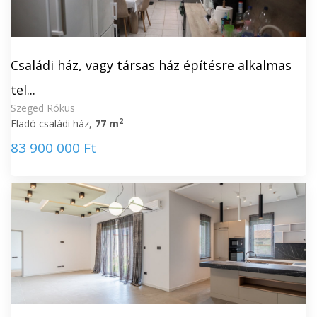
Családi ház, vagy társas ház építésre alkalmas
tel...
Szeged Rókus
2
Eladó családi ház,
77 m
83 900 000 Ft